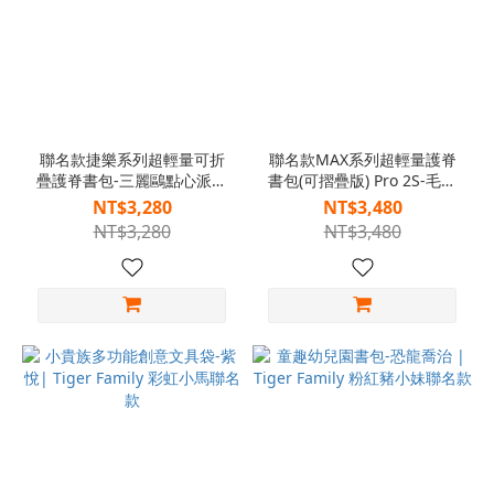
聯名款捷樂系列超輕量可折
聯名款MAX系列超輕量護脊
疊護脊書包-三麗鷗點心派對
書包(可摺疊版) Pro 2S-毛絨
| Tiger Family
絨大耳狗 28L| Tiger Max
NT$3,280
NT$3,480
NT$3,280
NT$3,480