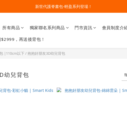
🔥今夏最夯 Pokémon 寶可夢書包現貨熱賣中！開心迎接新學期！
新世代護脊書包-輕盈系列登場！
升級聯名款雙配件！購買指定款護脊書包就能擁有
所有商品
獨家聯名系列商品
門市資訊
會員制度介
🔥今夏最夯 Pokémon 寶可夢書包現貨熱賣中！開心迎接新學期！
$2999，再送後背包！
包 |110cm以下
/
抱抱好朋友3D幼兒背包
D幼兒背包