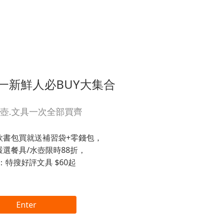
一新鮮人必BUY大集合
水壺.文具一次全部買齊
款書包買就送補習袋+零錢包，
嚴選餐具/水壺限時88折，
：特搜好評文具 $60起
Enter