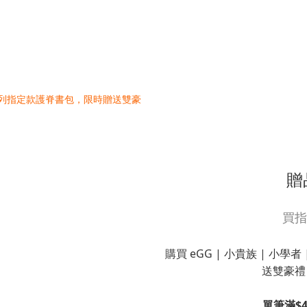
贈
買指
購買 eGG | 小貴族 | 小
送雙豪禮
單筆滿$