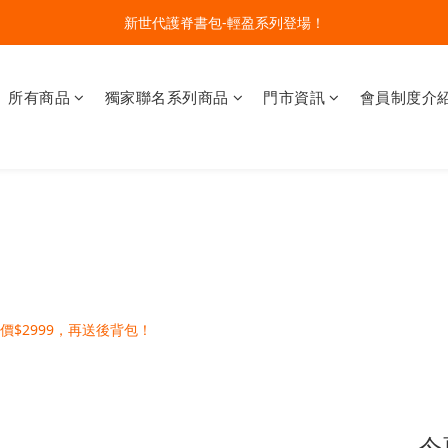
新世代護脊書包-輕盈系列登場！
🔥今夏最夯 Pokémon 寶可夢書包現貨熱賣中！開心迎接新學期！
開學裝備大作戰！購買指定款護脊書包就送補習袋+零錢包
所有商品
獨家聯名系列商品
門市資訊
會員制度介
🔥今夏最夯 Pokémon 寶可夢書包現貨熱賣中！開心迎接新學期！
今