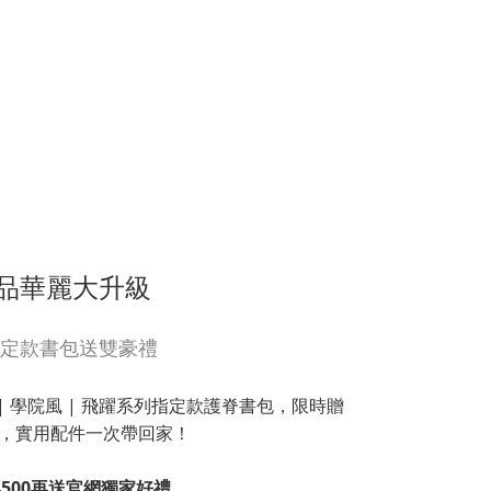
品華麗大升級
定款書包送雙豪禮
學者 | 學院風 | 飛躍系列指定款護脊書包，限時贈
，實用配件一次帶回家！
4500再送官網獨家好禮
。