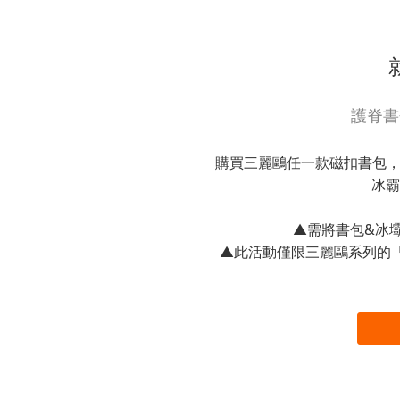
護脊書
購買三麗鷗任一款磁扣書包，享
冰霸
▲需將書包&冰
▲此活動僅限三麗鷗系列的