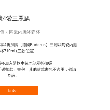
就4愛三麗鷗
包 x 陶瓷內膽冰霸杯
4折加購【德國Buderus】三麗鷗陶瓷內膽
杯710ml (三款任選)
壩杯加入購物車後才顯示折扣喔！
「磁扣款」書包，其他款式書包不適用，敬請
見諒。
Enter