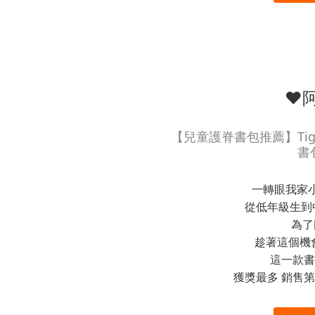
❤
【兒童護脊書包推薦】Tig
書
一轉眼我家
從低年級生到中
為了
趁著這個機
這一款書包
獲獎最多 銷售第一