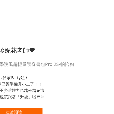
珍妮花老師❤
院風超輕量護脊書包Pro 2S-帕恰狗
我們家Patty姐👧
覺已經準備升小二了！！
不少📏體力也越來越充沛
也該跟著「升級」啦🎒✨
繼續閱讀