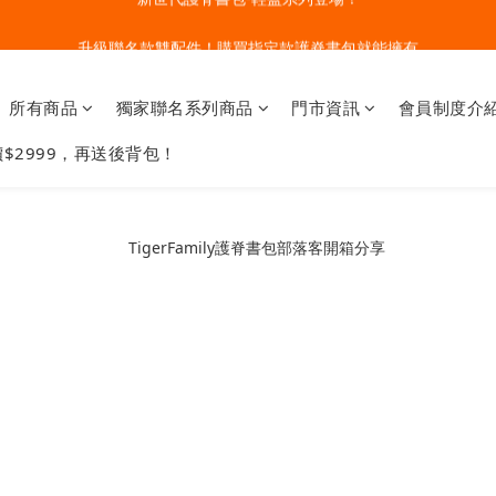
🔥今夏最夯 Pokémon 寶可夢書包現貨熱賣中！開心迎接新學期！
升級聯名款雙配件！購買指定款護脊書包就能擁有
🔥今夏最夯 Pokémon 寶可夢書包現貨熱賣中！開心迎接新學期！
所有商品
獨家聯名系列商品
門市資訊
會員制度介
$2999，再送後背包！