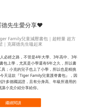
羅德先生愛分享❤
er Family兒童減壓書包｜超輕量 超方
輕鬆｜克羅德先生嗑起來
人必經之路，不管是4年大學、3年高中、3年
書包上學，尤其是小學還有6年之久，所以書
工具；小克的兒子也上了小學，所以也是精挑
這款『Tiger Family兒童護脊書包』，因
到許多德國認證，且有分身高、年級所適用的
就讓小克介紹分享給你。
繼續閱讀