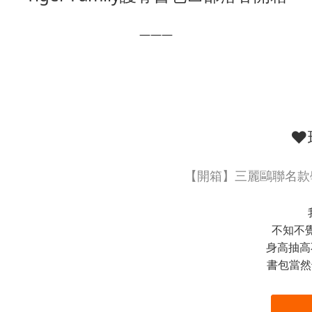
———
❤
【開箱】三麗鷗聯名款學
不知不
身高抽高
書包當然