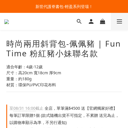
🔥今夏最夯 Pokémon 寶可夢書包現貨熱賣中！開心迎接新學期！
開學裝備大作戰！購買指定款護脊書包就送補習袋+零錢包
🔥今夏最夯 Pokémon 寶可夢書包現貨熱賣中！開心迎接新學期！
時尚兩用斜背包-佩佩豬 | Fun
Time 粉紅豬小妹聯名款
適合年齡：4歲-12歲
尺寸：高20cm 寬18cm 厚9cm
重量：約180g
材質：環保PU/PVC印花布料
至
08/31 16:00
截止
全店，單筆滿$4500 送【官網獨家好禮】
每筆訂單限贈1個 (款式隨機出貨不可指定，不累贈 送完為止，
以購物車顯示為準，不另行通知)