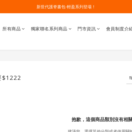
🔥今夏最夯 Pokémon 寶可夢書包現貨熱賣中！開心迎接新學期！
新世代護脊書包-輕盈系列登場！
開學裝備大作戰！購買指定款護脊書包就送補習袋+零錢包
所有商品
獨家聯名系列商品
門市資訊
會員制度介
🔥今夏最夯 Pokémon 寶可夢書包現貨熱賣中！開心迎接新學期！
$1222
抱歉，這個商品類別沒有相
建議您，選擇其他分類或者使用關