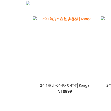
2合1隨身水壺包-典雅紫│Kanga
2
NT$999