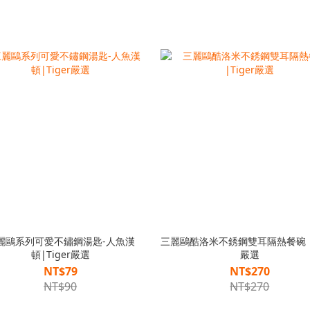
麗鷗系列可愛不鏽鋼湯匙-人魚漢
三麗鷗酷洛米不銹鋼雙耳隔熱餐碗 |T
頓|Tiger嚴選
嚴選
NT$79
NT$270
NT$90
NT$270