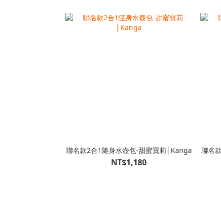
聯名款2合1隨身水壺包-甜蜜寶莉│Kanga
聯名款
NT$1,180