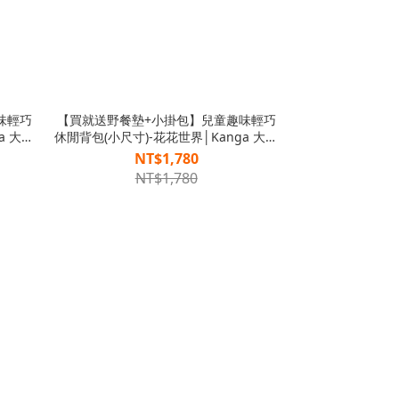
味輕巧
【買就送野餐墊+小掛包】兒童趣味輕巧
a 大掛
休閒背包(小尺寸)-花花世界│Kanga 大掛
包
NT$1,780
NT$1,780