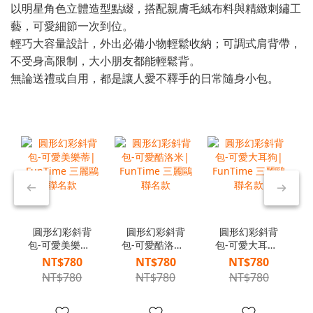
以明星角色立體造型點綴，搭配親膚毛絨布料與精緻刺繡工
藝，可愛細節一次到位。
輕巧大容量設計，外出必備小物輕鬆收納；可調式肩背帶，
不受身高限制，大小朋友都能輕鬆背。
無論送禮或自用，都是讓人愛不釋手的日常隨身小包。
圓形幻彩斜背
圓形幻彩斜背
圓形幻彩斜背
包-可愛美樂蒂|
包-可愛酷洛米|
包-可愛大耳狗|
FunTime 三麗
FunTime 三麗
FunTime 三麗
NT$780
NT$780
NT$780
鷗聯名款
鷗聯名款
鷗聯名款
NT$780
NT$780
NT$780