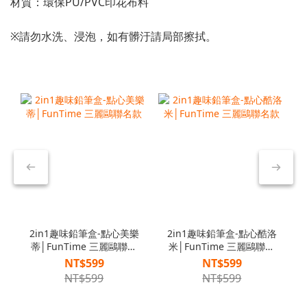
材質：環保PU/PVC印花布料
※請勿水洗、浸泡，如有髒汙請局部擦拭。
2in1趣味鉛筆盒-點心美樂
2in1趣味鉛筆盒-點心酷洛
蒂│FunTime 三麗鷗聯名
米│FunTime 三麗鷗聯名
款
款
NT$599
NT$599
NT$599
NT$599