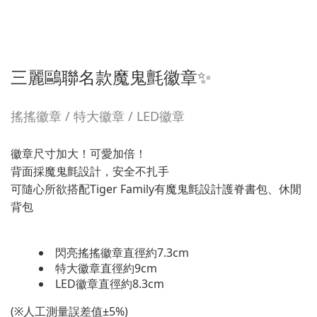
三麗鷗聯名款魔鬼氈徽章✨
搖搖徽章 / 特大徽章 / LED徽章
徽章尺寸加大！可愛加倍！
背面採魔鬼氈設計，安全不扎手
可隨心所欲搭配Tiger Family有魔鬼氈設計護脊書包、休閒
背包
閃亮搖搖徽章直徑約7.3cm
特大徽章直徑約9cm
LED徽章直徑約8.3cm
(※人工測量誤差值±5%)