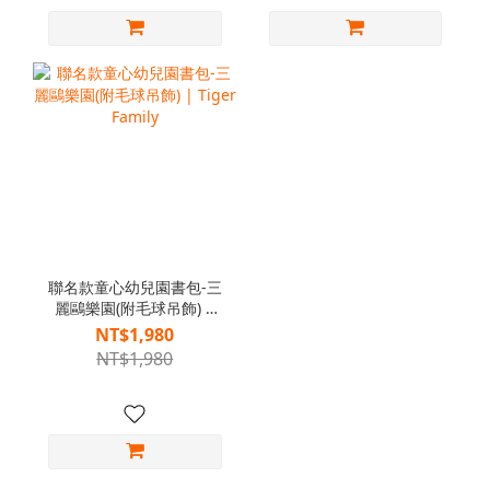
聯名款童心幼兒園書包-三
麗鷗樂園(附毛球吊飾) |
Tiger Family
NT$1,980
NT$1,980