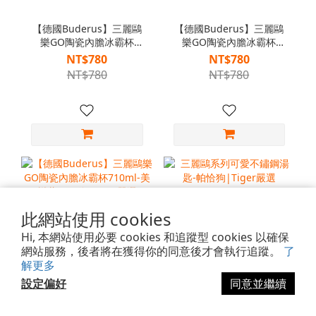
【德國Buderus】三麗鷗
【德國Buderus】三麗鷗
樂GO陶瓷內膽冰霸杯
樂GO陶瓷內膽冰霸杯
710ml-大耳狗蘋果
710ml-酷洛米樂生
NT$780
NT$780
籃|Tiger嚴選
活|Tiger嚴選
NT$780
NT$780
此網站使用 cookies
Hi, 本網站使用必要 cookies 和追蹤型 cookies 以確保
網站服務，後者將在獲得你的同意後才會執行追蹤。
了
解更多
設定偏好
同意並繼續
【德國Buderus】三麗鷗
三麗鷗系列可愛不鏽鋼湯
樂GO陶瓷內膽冰霸杯
匙-帕恰狗|Tiger嚴選