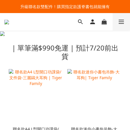
🔥今夏最夯 Pokémon 寶可夢書包現貨熱賣中！開心迎接新學期！
升級聯名款雙配件！購買指定款護脊書包就能擁有
🔥今夏最夯 Pokémon 寶可夢書包現貨熱賣中！開心迎接新學期！
| 單筆滿$990免運 | 預計7/20前出
貨
聯名款A4 L型開口功課袋/
聯名款迷你小書包吊飾-大