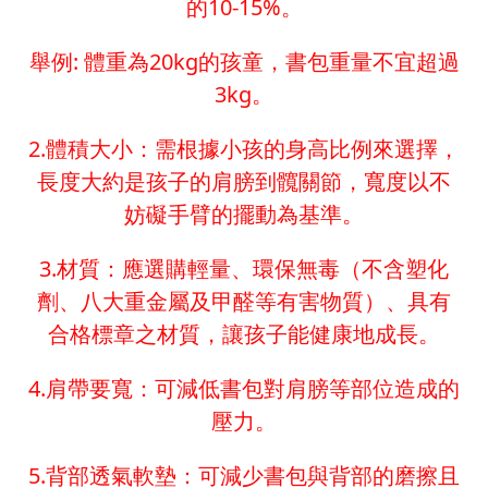
的10-15%。
舉例: 體重為20kg的孩童，書包重量不宜超過
3kg。
2.體積大小：需根據小孩的身高比例來選擇，
長度大約是孩子的肩膀到髖關節，寬度以不
妨礙手臂的擺動為基準。
3.材質：應選購輕量、環保無毒（不含塑化
劑、八大重金屬及甲醛等有害物質）、具有
合格標章之材質，讓孩子能健康地成長。
4.肩帶要寬：可減低書包對肩膀等部位造成的
壓力。
5.背部透氣軟墊：可減少書包與背部的磨擦且