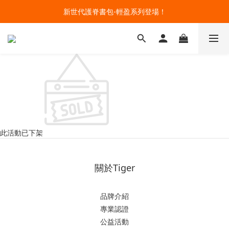
🔥今夏最夯 Pokémon 寶可夢書包現貨熱賣中！開心迎接新學期！
新世代護脊書包-輕盈系列登場！
開學裝備大作戰！購買指定款護脊書包就送補習袋+零錢包
🔥今夏最夯 Pokémon 寶可夢書包現貨熱賣中！開心迎接新學期！
此活動已下架
關於Tiger
品牌介紹
專業認證
公益活動