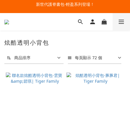
新世代護脊書包-輕盈系列登場！
🔥今夏最夯 Pokémon 寶可夢書包現貨熱賣中！開心迎接新學期！
開學裝備大作戰！購買指定款護脊書包就送補習袋+零錢包
🔥今夏最夯 Pokémon 寶可夢書包現貨熱賣中！開心迎接新學期！
炫酷透明小背包
商品排序
每頁顯示 72 個