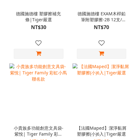
德國施德樓 塑膠擦補充
德國施德樓 EXAM木桿鉛
條|Tiger嚴選
筆附塑膠擦-2B 12支/
盒|Tiger嚴選
NT$30
NT$70
小貴族多功能創意文具袋-
【法國Maped】潔淨黏屑
紫悅| Tiger Family 彩虹
塑膠擦(小)6入|Tiger嚴選
小馬聯名款