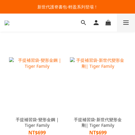
🔥今夏最夯 Pokémon 寶可夢書包現貨熱賣中！開心迎接新學期！
新世代護脊書包-輕盈系列登場！
開學裝備大作戰！購買指定款護脊書包就送補習袋+零錢包
🔥今夏最夯 Pokémon 寶可夢書包現貨熱賣中！開心迎接新學期！
手提補習袋-變形金鋼 |
手提補習袋-新世代變形金
Tiger Family
剛| Tiger Family
NT$699
NT$699