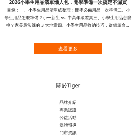
2026小學生用品清單懶人包，開學準備一次搞定不漏買
目錄：一、小學生用品清單總整理：開學必備用品一次準備二、小
學生用品怎麼準備？小一新生 vs. 中高年級差異三、小學生用品怎麼
挑？家長最常踩的 3 大地雷四、小學生用品收納技巧，從鉛筆盒開
始養成自理好習慣 每逢開學季，許多家長都在搜尋「小學生用品清
單」，深怕少買、買錯，影響孩子開學第一天的學習狀態。尤其是
小一新生家長，面對老師提供的開學用品清單，常常一頭霧水，不
查看更多
知道該怎麼準備才完整。 因此，本篇特別整理2026最新小學生用品
清單，從小一新生到高年級都適用，並附上實用挑選技巧與準備重
點，讓你照著清單一次買齊、不漏買，輕鬆搞定開學準備！一、小
學生用品清單總整理：開學必備用品一次準備家長在面對用品清單
關於Tiger
上眾多需要準備的物品時，常常不知道從何開始。我們可以先依需
求區分為「文具用品」、「學習用品」與「生活用品」三大類進行
整理，就能有效率地準備齊全，避免遺漏重要的用品。 >>點擊下載
品牌介紹
小學生用品清單檢核表小學生用品清單1、基本文具用品在小學生活
專業認證
中，文具是每天使用頻率最高的用品，因此要針對孩子的使用習慣
公益活動
去準備，選擇實用且耐用的款式非常重要。◻ 鉛筆盒：建議選擇輕
媒體報導
巧、防摔、大容量好收納且具分層功能的款式。 ◻ 鉛筆：鉛筆：建
門市資訊