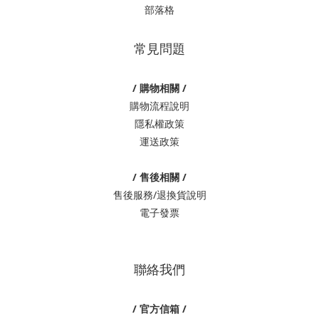
議使用 2B 或 HB 鉛筆，準備 3～5 支交替使用；並可依小孩書寫時
部落格
的出力情況選擇鉛筆筆芯顏色，若力道較大，建議使用 HB。 ◻ 橡
皮擦：橡皮擦體積小容易遺失，準備2塊以上，以備不時之需。 ◻
常見問題
直尺：準備一把可以放入鉛筆盒的直尺，建議15公分的直尺即可。
◻ 螢光筆：中、高年級的孩子可以準備1~2種顏色，以便上課畫重
/ 購物相關 /
點。 ◻ 紅、黑、藍原子筆：至少選擇紅色搭配任一顏色的原子筆，
購物流程說明
用於筆記與考卷訂正，建議準備握感舒適，不易暈開的款式。 小學
隱私權政策
生用品清單2、學習與課本用品除了文具之外，在準備課業相關的學
運送政策
習用品同樣重要。◻ 書包：根據孩子的身高選擇符合人體工學的
「護脊書包」，保護孩子的健康。 ◻ 筆記本：可依學校課堂需求準
/ 售後相關 /
備。 ◻ 資料夾：建議準備1~2個，方便收納紙張式講義、考卷及通
售後服務/退換貨說明
知單。 ◻ 書套：課本可套上書套，延長課本使用壽命。 ◻ 姓名貼
電子發票
紙：孩子可在自己的所有物貼上姓名貼紙，減少用品遺失的狀
況。 小學生用品清單3、個人生活與衛生用品孩子在學校的生活需求
也不容忽視，個人生活的物品可以依據孩子的習慣與狀況去準備。◻
聯絡我們
餐具組：包含便當盒、湯碗、湯匙等用餐餐具，選擇導熱安全且耐
摔的材質。 ◻ 衛生用品：像衛生紙與抹布，這兩樣用品攜帶後可放
/ 官方信箱 /
置在學校置物櫃，並定期補充或替換。 ◻ 個人藥品：校園蚊蟲多，