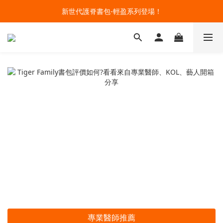
新世代護脊書包-輕盈系列登場！
🔥今夏最夯 Pokémon 寶可夢書包現貨熱賣中！開心迎接新學期！
開學裝備大作戰！購買指定款護脊書包就送補習袋+零錢包
🔥今夏最夯 Pokémon 寶可夢書包現貨熱賣中！開心迎接新學期！
專業醫師推薦