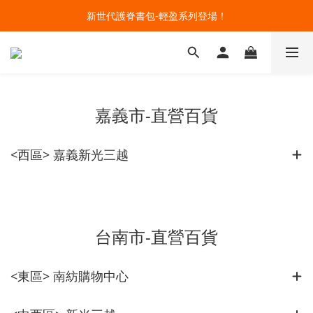
🔥今夏最夯 Pokémon 寶可夢書包現貨熱賣中！開心迎接新學期！
新世代護脊書包-輕盈系列登場！
升級聯名款雙配件！購買指定款護脊書包就能擁有
🔥今夏最夯 Pokémon 寶可夢書包現貨熱賣中！開心迎接新學期！
嘉義市-直營百貨
<西區> 嘉義新光三越
台南市-直營百貨
<東區> 南紡購物中心