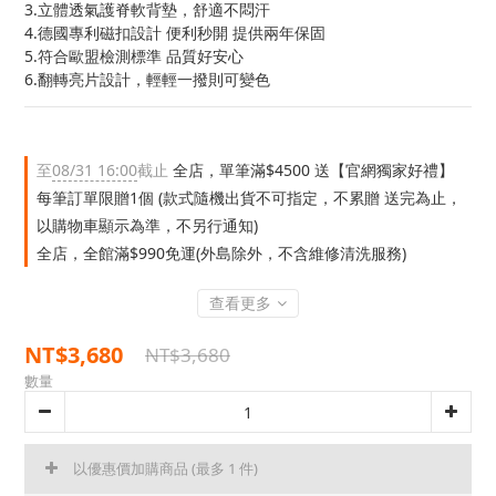
3.立體透氣護脊軟背墊，舒適不悶汗
4.德國專利磁扣設計 便利秒開 提供兩年保固
5.符合歐盟檢測標準 品質好安心
6.翻轉亮片設計，輕輕一撥則可變色
至
08/31 16:00
截止
全店，單筆滿$4500 送【官網獨家好禮】
每筆訂單限贈1個 (款式隨機出貨不可指定，不累贈 送完為止，
以購物車顯示為準，不另行通知)
全店，全館滿$990免運(外島除外，不含維修清洗服務)
查看更多
NT$3,680
NT$3,680
數量
以優惠價加購商品
(最多 1 件)