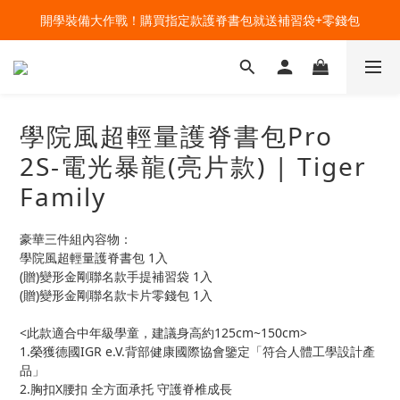
🔥今夏最夯 Pokémon 寶可夢書包現貨熱賣中！開心迎接新學期！
開學裝備大作戰！購買指定款護脊書包就送補習袋+零錢包
🔥今夏最夯 Pokémon 寶可夢書包現貨熱賣中！開心迎接新學期！
學院風超輕量護脊書包Pro
2S-電光暴龍(亮片款) | Tiger
Family
豪華三件組內容物：
學院風超輕量護脊書包 1入
(贈)變形金剛聯名款手提補習袋 1入
(贈)變形金剛聯名款卡片零錢包 1入
<此款適合中年級學童，建議身高約125cm~150cm>
1.榮獲德國IGR e.V.背部健康國際協會鑒定「符合人體工學設計產
品」
2.胸扣X腰扣 全方面承托 守護脊椎成長