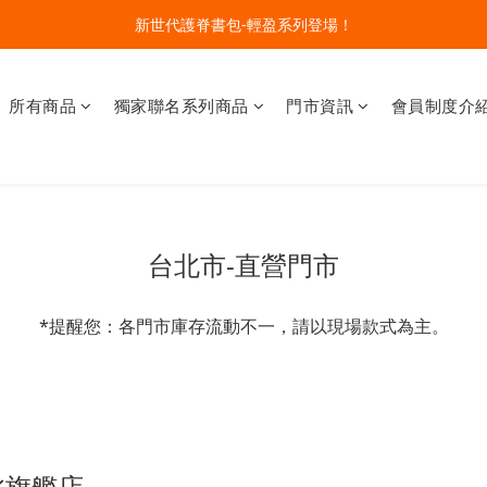
🔥今夏最夯 Pokémon 寶可夢書包現貨熱賣中！開心迎接新學期！
新世代護脊書包-輕盈系列登場！
開學裝備大作戰！購買指定款護脊書包就送補習袋+零錢包
所有商品
獨家聯名系列商品
門市資訊
會員制度介
🔥今夏最夯 Pokémon 寶可夢書包現貨熱賣中！開心迎接新學期！
台北市-直營門市
*提醒您：各門市庫存流動不一，請以現場款式為主。
 台北旗艦店