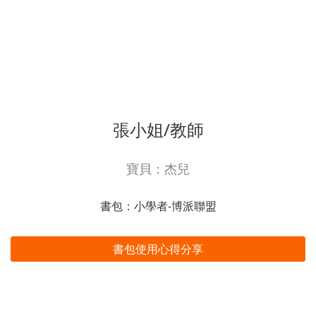
張小姐/教師
寶貝：杰兒
書包：小學者-博派聯盟
書包使用心得分享