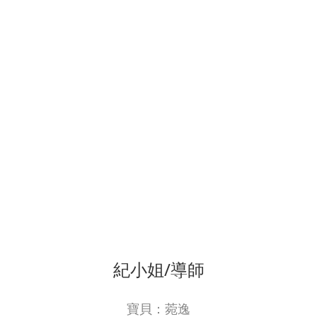
紀小姐/導師
寶貝：菀逸