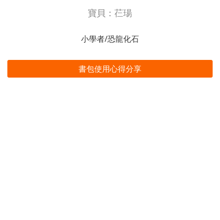
寶貝：芢瑒
小學者/恐龍化石
書包使用心得分享