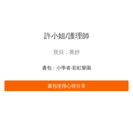
許小姐/護理師
寶貝：蕎妤
書包：小學者-彩虹樂園
書包使用心得分享