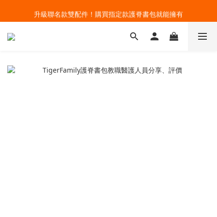
🔥今夏最夯 Pokémon 寶可夢書包現貨熱賣中！開心迎接新學期！
升級聯名款雙配件！購買指定款護脊書包就能擁有
🔥今夏最夯 Pokémon 寶可夢書包現貨熱賣中！開心迎接新學期！