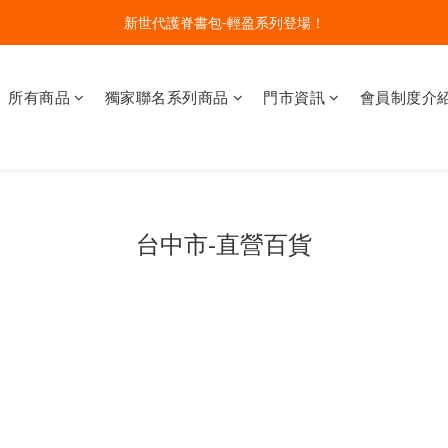
🔥今夏最夯 Pokémon 寶可夢書包現貨熱賣中！開心迎接新學期！
新世代護脊書包-輕盈系列登場！
開學裝備大作戰！購買指定款護脊書包就送補習袋+零錢包
所有商品
獨家聯名系列商品
門市資訊
會員制度介
🔥今夏最夯 Pokémon 寶可夢書包現貨熱賣中！開心迎接新學期！
台中市-直營百貨