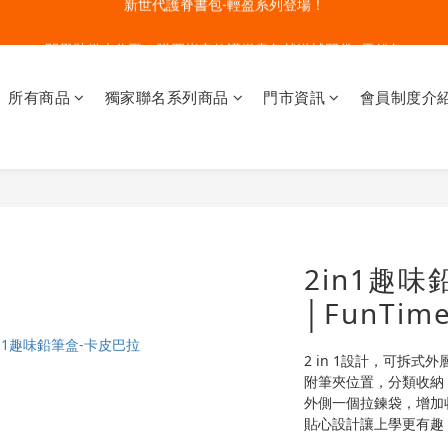
🔥今夏最夯 Pokémon 寶可夢書包現貨熱賣中！開心迎接新學期！
開學裝備大作戰！購買指定款護脊書包就送補習袋+零錢包
🔥今夏最夯 Pokémon 寶可夢書包現貨熱賣中！開心迎接新學期！
所有商品
獨家聯名系列商品
門市資訊
會員制度介
2in1趣
│FunTim
2 in 1設計，可拆
附筆夾位置，分類收納
外側一個拉鍊袋，增加
貼心設計讓上學更有趣