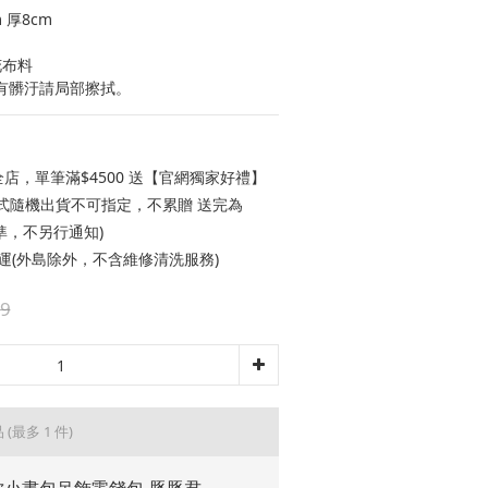
 厚8cm
花布料
有髒汙請局部擦拭。
店，單筆滿$4500 送【官網獨家好禮】
款式隨機出貨不可指定，不累贈 送完為
準，不另行通知)
免運(外島除外，不含維修清洗服務)
9
品
(最多 1 件)