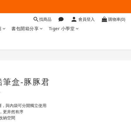
找商品
會員登入
購物車(0)
紹
書包開箱分享
Tiger 小學堂
立即購買
味鉛筆盒-豚豚君
e
式外層，與內袋可分開獨立使用
，更井然有序
收納空間