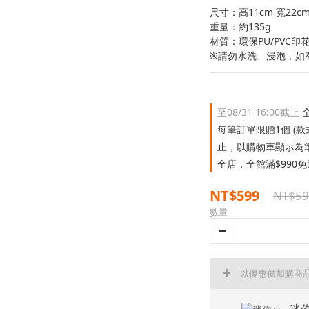
尺寸：高11cm 寬22cm
重量：約135g
材質：環保PU/PVC印
※請勿水洗、浸泡，如
至
08/31 16:00
截止
全
每筆訂單限贈1個 (
止，以購物車顯示為
全店，全館滿$990
NT$599
NT$59
數量
以優惠價加購商