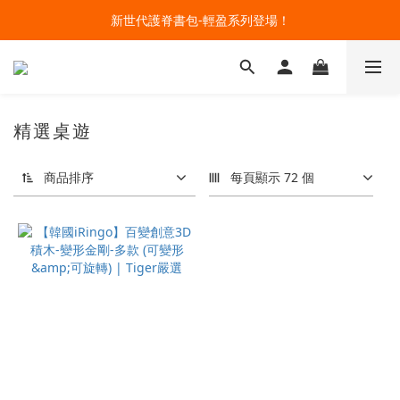
新世代護脊書包-輕盈系列登場！
🔥今夏最夯 Pokémon 寶可夢書包現貨熱賣中！開心迎接新學期！
開學裝備大作戰！購買指定款護脊書包就送補習袋+零錢包
🔥今夏最夯 Pokémon 寶可夢書包現貨熱賣中！開心迎接新學期！
精選桌遊
商品排序
每頁顯示 72 個