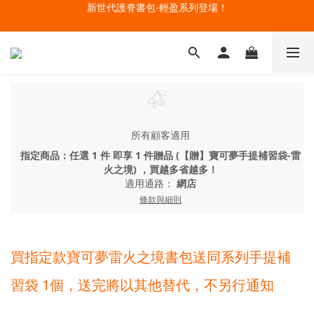
新世代護脊書包-輕盈系列登場！
🔥今夏最夯 Pokémon 寶可夢書包現貨熱賣中！開心迎接新學期！
開學裝備大作戰！購買指定款護脊書包就送補習袋+零錢包
🔥今夏最夯 Pokémon 寶可夢書包現貨熱賣中！開心迎接新學期！
所有顧客適用
指定商品：任選 1 件 即享 1 件贈品 (【贈】寶可夢手提補習袋-雷
火之境) ，買越多省越多！
適用通路：
網店
條款與細則
買指定款寶可夢雷火之境書包送同系列手提補
習袋 1個，送完將以其他替代，不另行通知