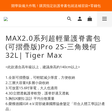
🔥今夏最夯 Pokémon 寶可夢書包現貨熱賣中！開心迎接新學期！
🔥今夏最夯 Pokémon 寶可夢書包現貨熱賣中！開心迎接新學期！
MAX2.0系列超輕量護脊書包
(可摺疊版)Pro 2S-三角幾何
32L| Tiger Max
<此款適合高年級以上，建議身高約140cm以上>
1.全新可摺疊版，可輕鬆減少厚度，方便收納
2.三層大容量X多層小袋收納
3.可放置15.6吋筆電，大人也適用
4.3D立體透氣護脊軟墊，護脊舒適又透氣 
5.胸扣X腰扣 設計 平均分散重量
6.榮獲德國IGR e.V.背部健康國際協會鑒定「符合人體工學設計產
品」