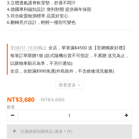
3.立體透氣護脊軟背墊，舒適不悶汗
4.德國專利磁扣設計 便利秒開 提供兩年保固
5.符合歐盟檢測標準 品質好安心
6.翻轉亮片設計，輕輕一撥則可變色
至
08/31 16:00
截止
全店，單筆滿$4500 送【官網獨家好禮】
每筆訂單限贈1個 (款式隨機出貨不可指定，不累贈 送完為止，
以購物車顯示為準，不另行通知)
全店，全館滿$990免運(外島除外，不含維修清洗服務)
查看更多
NT$3,680
NT$3,680
數量
以優惠價加購商品
(最多 1 件)