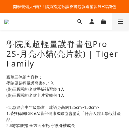
開學裝備大作戰！購買指定款護脊書包就送補習袋+零錢包
🔥今夏最夯 Pokémon 寶可夢書包現貨熱賣中！開心迎接新學期！
🔥今夏最夯 Pokémon 寶可夢書包現貨熱賣中！開心迎接新學期！
學院風超輕量護脊書包Pro
2S-月亮小貓(亮片款) | Tiger
Family
豪華三件組內容物：
學院風超輕量護脊書包 1入
(贈)三麗鷗聯名款手提補習袋 1入
(贈)三麗鷗聯名款卡片零錢包 1入
<此款適合中年級學童，建議身高約125cm~150cm>
1.榮獲德國IGR e.V.背部健康國際協會鑒定「符合人體工學設計產
品」
2.胸扣X腰扣 全方面承托 守護脊椎成長