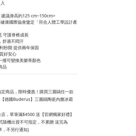
1入
議身高約125 cm~150cm>
V.背部健康國際協會鑒定「符合人體工學設計產
托 守護脊椎成長
，舒適不悶汗
便利秒開 提供兩年保固
品質好安心
輕一撥可變換美樂蒂顏色
商品
定商品，限時優惠！購買三麗鷗任一款
【德國Buderus】三麗鷗陶瓷內膽冰霸
店，單筆滿$4500 送【官網獨家好禮】
款式隨機出貨不可指定，不累贈 送完為
準，不另行通知)