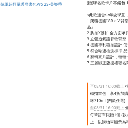
(贈)聯名款卡片零錢包 
<此款適合中年級學童，建
1.榮獲德國IGR e.
品」
2.胸扣X腰扣 全方面承
3.立體透氣護脊軟背墊
4.德國專利磁扣設計 
5.符合歐盟檢測標準 
6.翻轉亮片設計，輕
7.三麗鷗正版授權聯名
至
08/31 16:00
截止
指
磁扣書包，享4折加購
杯710ml (四款任選)
至
08/31 16:00
截止
全
每筆訂單限贈1個 (
止，以購物車顯示為