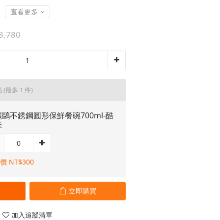
查看更多
3,780
品
(最多 1 件)
鷗不銹鋼圓形保鮮餐碗700ml-酷
米
價 NT$300
立即購買
加入追蹤清單