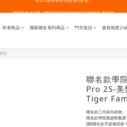
🔥今夏最夯 Pokémon 寶可夢書包現貨熱賣中！開心迎接新學期！
開學裝備大作戰！購買指定款護脊書包就送補習袋+零錢包
🔥今夏最夯 Pokémon 寶可夢書包現貨熱賣中！開心迎接新學期！
所有商品
獨家聯名系列商品
門市資訊
會員制度介
適用)
聯名款學
Pro 2S-
Tiger Fam
聯名款三件組內容物：
聯名款學院風超輕量護脊
(贈)聯名款手提補習袋 