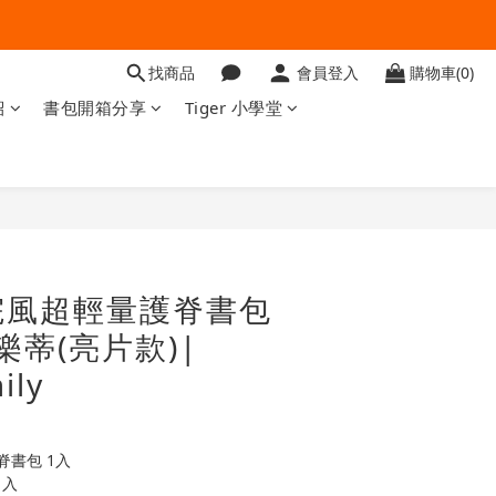
找商品
會員登入
購物車(0)
紹
書包開箱分享
Tiger 小學堂
立即購買
院風超輕量護脊書包
美樂蒂(亮片款)|
ily
書包 1入
1入