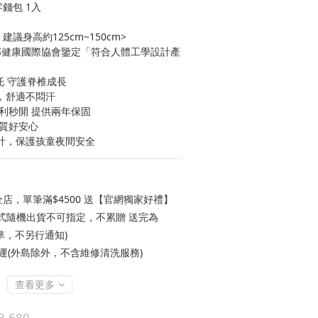
錢包 1入
議身高約125cm~150cm>
V.背部健康國際協會鑒定「符合人體工學設計產
托 守護脊椎成長
，舒適不悶汗
便利秒開 提供兩年保固
品質好安心
設計，保護孩童夜間安全
店，單筆滿$4500 送【官網獨家好禮】
款式隨機出貨不可指定，不累贈 送完為
準，不另行通知)
免運(外島除外，不含維修清洗服務)
查看更多
3,680