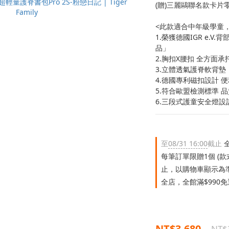
(贈)三麗鷗聯名款卡片零
<此款適合中年級學童，建
1.榮獲德國IGR e.
品」
2.胸扣X腰扣 全方面承
3.立體透氣護脊軟背墊
4.德國專利磁扣設計 
5.符合歐盟檢測標準 
6.三段式護童安全燈
至
08/31 16:00
截止
全
每筆訂單限贈1個 (
止，以購物車顯示為
全店，全館滿$990
NT$3,680
NT$