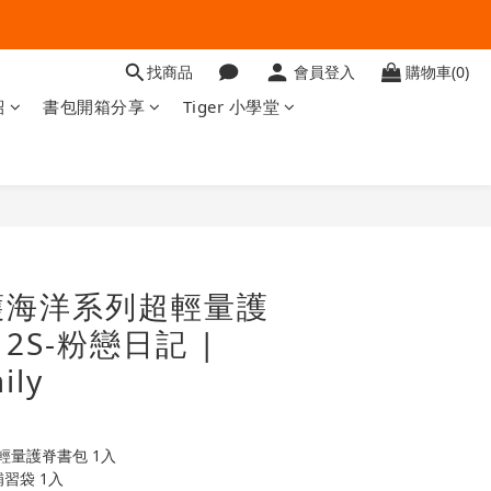
找商品
會員登入
購物車(0)
紹
書包開箱分享
Tiger 小學堂
立即購買
護海洋系列超輕量護
 2S-粉戀日記 |
ily
輕量護脊書包 1入
習袋 1入