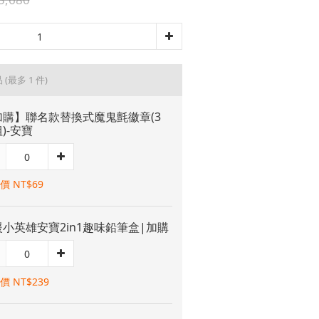
品
(最多 1 件)
加購】聯名款替換式魔鬼氈徽章(3
)-安寶
價 NT$69
小英雄安寶2in1趣味鉛筆盒|加購
價 NT$239