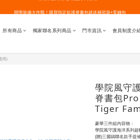
🔥今夏最夯 Pokémon 寶可夢書包現貨熱賣中！開心迎接新學期！
開學裝備大作戰！購買指定款護脊書包就送補習袋+零錢包
🔥今夏最夯 Pokémon 寶可夢書包現貨熱賣中！開心迎接新學期！
所有商品
獨家聯名系列商品
門市資訊
會員制度介
適用)
學院風守
脊書包Pro
Tiger Fam
豪華三件組內容物：
學院風守護海洋系列超
(贈)三麗鷗聯名款手提補