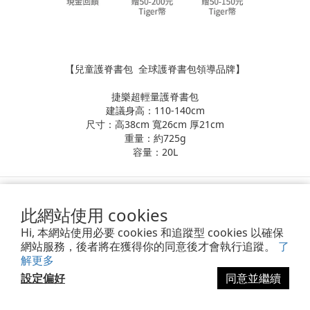
【兒童護脊書包 全球護脊書包領導品牌】
捷樂超輕量護脊書包
建議身高：110-140cm
尺寸：高38cm 寬26cm 厚21cm
重量：約725g
容量：20L
此網站使用 cookies
關於Tiger
Hi, 本網站使用必要 cookies 和追蹤型 cookies 以確保
網站服務，後者將在獲得你的同意後才會執行追蹤。
了
品牌介紹
解更多
專業認證
設定偏好
同意並繼續
公益活動
立即購買
媒體報導