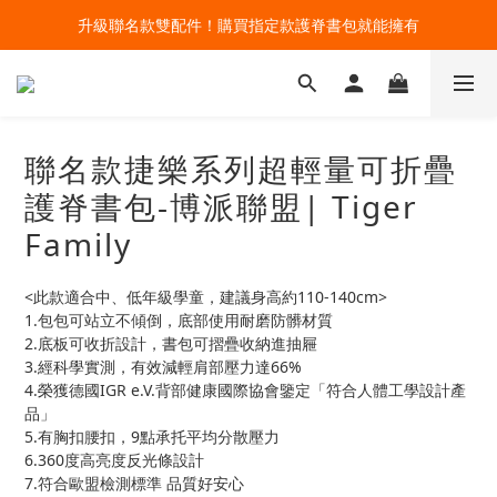
升級聯名款雙配件！購買指定款護脊書包就能擁有
🔥今夏最夯 Pokémon 寶可夢書包現貨熱賣中！開心迎接新學期！
🔥今夏最夯 Pokémon 寶可夢書包現貨熱賣中！開心迎接新學期！
聯名款捷樂系列超輕量可折疊
護脊書包-博派聯盟| Tiger
Family
<此款適合中、低年級學童，建議身高約110-140cm>
1.包包可站立不傾倒，底部使用耐磨防髒材質
2.底板可收折設計，書包可摺疊收納進抽屜
3.經科學實測，有效減輕肩部壓力達66%
4.榮獲德國IGR e.V.背部健康國際協會鑒定「符合人體工學設計產
品」
5.有胸扣腰扣，9點承托平均分散壓力
6.360度高亮度反光條設計
7.符合歐盟檢測標準 品質好安心