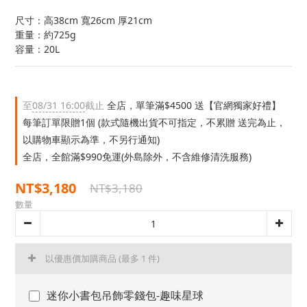
尺寸：高38cm 寬26cm 厚21cm
重量：約725g
容量：20L
至
08/31 16:00
截止
全店，單筆滿$4500 送【官網獨家好禮】
每筆訂單限贈1個 (款式隨機出貨不可指定，不累贈 送完為止，
以購物車顯示為準，不另行通知)
全店，全館滿$990免運(外島除外，不含維修清洗服務)
NT$3,180
NT$3,180
數量
以優惠價加購商品
(最多 1 件)
迷你小書包吊飾零錢包-趣味星球