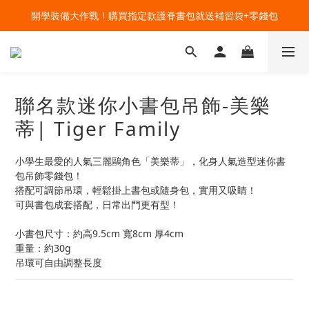
🔥今夏最夯 Pokémon 寶可夢書包現貨熱賣中！開心迎接新學期！
開學裝備大作戰！購買指定款護脊書包就送補習袋+零錢包
🔥今夏最夯 Pokémon 寶可夢書包現貨熱賣中！開心迎接新學期！
聯名款迷你小書包吊飾-美樂
蒂| Tiger Family
小學生最愛的人氣三麗鷗角色「美樂蒂」，化身人氣造型迷你書
包吊飾零錢包！
搭配可調節吊環，輕鬆掛上書包或隨身包，實用又吸睛！
可與書包成套搭配，日常出門更有型！
小書包尺寸：約高9.5cm 寬8cm 厚4cm
重量：約30g
吊環可自由調整長度