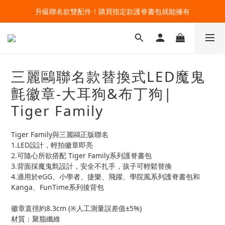
🔥今夏最夯 Pokémon 寶可夢書包現貨熱賣中！開心迎接新學期！
升級聯名款雙配件！購買指定款護脊書包就能擁有
🔥今夏最夯 Pokémon 寶可夢書包現貨熱賣中！開心迎接新學期！
三麗鷗聯名款替換式LED魔鬼
氈徽章-大耳狗&布丁狗|
Tiger Family
Tiger Family與三麗鷗正版聯名
1.LED設計，輕拍徽章即亮
2.可隨心所欲搭配 Tiger Family系列護脊書包
3.背面採魔鬼氈設計，安全不扎手，孩子可輕鬆替換
4.適用於eGG、小學者、捷樂、飛躍、學院風系列護脊書包和
Kanga、FunTime系列後背包
徽章直徑約8.3cm (※人工測量誤差值±5%)
材質：聚脂纖維