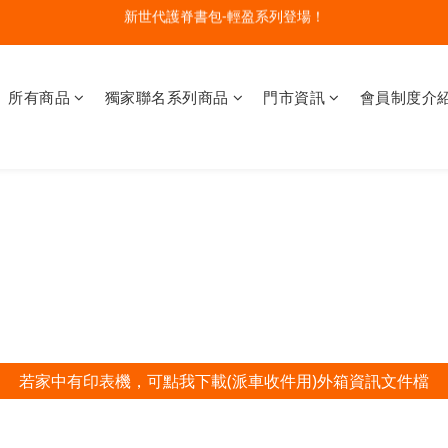
🔥今夏最夯 Pokémon 寶可夢書包現貨熱賣中！開心迎接新學期！
開學裝備大作戰！購買指定款護脊書包就送補習袋+零錢包
🔥今夏最夯 Pokémon 寶可夢書包現貨熱賣中！開心迎接新學期！
所有商品
獨家聯名系列商品
門市資訊
會員制度介
若家中有印表機，可點我下載(派車收件用)外箱資訊文件檔