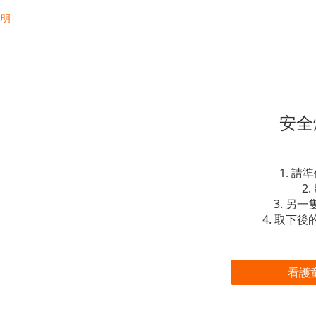
安全
請準
另一
取下後
看護