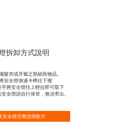
燈拆卸方式說明
備髮夾或牙籤之類細長物品。
將安全燈側邊卡榫往下撥
隻手將安全燈往上輕拉即可取下
的安全燈請自行保管，無須寄出。
童安全燈完整說明影片