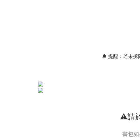
🔔 提醒：若
⚠️
書包如