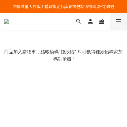
🔥今夏最夯 Pokémon 寶可夢書包現貨熱賣中！開心迎接新學期！
開學裝備大作戰！購買指定款護脊書包就送補習袋+零錢包
🔥今夏最夯 Pokémon 寶可夢書包現貨熱賣中！開心迎接新學期！
商品加入購物車，結帳輸碼"鍾欣怡" 即可獲得鍾欣怡獨家加
碼削筆器!!