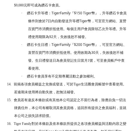
$9,000
元即可成為鑽石卡會員。
TigerFamily
$150 Tiger
·
鑽石卡升等禮：
『
幣』，升等鑽石卡會員
7
Tiger
條件則會於
日內自動發送升等禮
幣，可至官方網站、直營
百貨門市消費折抵使用。每個主用戶會員限領乙次升等禮。升等
92
禮使用期限為
天，失效後恕不補發。
TigerFamily
$200 Tiger
·
鑽石卡生日禮：
『
幣』，可至官方網站、
30
直營百貨門市消費折抵使用。使用效期為
天，失效後恕不補
發。生日禮發送日為會員登記
生日當月1號
，可至會員帳戶中查
看使用。
·
鑽石卡會員享有不定期專屬活動之參加權利。
14.
前揭各項會員權益之兌換或發送，可於
Tiger
生活圈會員帳號中查看使用。
若逾期未使用將自動失效，恕無法補發。
15.
會員若有違反本條款或有其他本公司認定之不當行為者，除應自負一切法
律責任外，本公司有權取消其會員資格，追回所有提供之會員福利，並就
本公司之損失請求賠償。
對於本條款及依本條款所提供之各項會員權益與活動內容之變
16.
Tiger Family