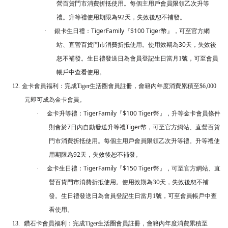
營百貨門市消費折抵使用。每個主用戶會員限領乙次升等
92
禮。升等禮使用期限為
天，失效後恕不補發。
TigerFamily
$100 Tiger
·
銀卡生日禮：
『
幣』，可至官方網
30
站、直營百貨門市消費折抵使用。使用效期為
天，失效後
恕不補發。生日禮發送日為會員登記
生日當月1號
，可至會員
帳戶中查看使用。
12.
金卡會員福利：完成
Tiger
生活圈會員註冊，會籍內年度消費累積至
$6,000
元即可成為金卡會員。
TigerFamily
$100 Tiger
·
金卡升等禮：
『
幣』，升等金卡會員條件
7
Tiger
則會於
日內自動發送升等禮
幣，可至官方網站、直營百貨
門市消費折抵使用。每個主用戶會員限領乙次升等禮。升等禮使
92
用期限為
天，失效後恕不補發。
TigerFamily
$150 Tiger
·
金卡生日禮：
『
幣』，可至官方網站、直
30
營百貨門市消費折抵使用。使用效期為
天，失效後恕不補
發。生日禮發送日為會員登記
生日當月1號
，可至會員帳戶中查
看使用。
13.
鑽石卡會員福利：完成
Tiger
生活圈會員註冊，會籍內年度消費累積至