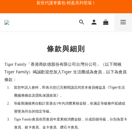
🔥今夏最夯 Pokémon 寶可夢書包現貨熱賣中！開心迎接新學期！
開學裝備大作戰！購買指定款護脊書包就送補習袋+零錢包
🔥今夏最夯 Pokémon 寶可夢書包現貨熱賣中！開心迎接新學期！
條款與細則
Tiger Family
「香港商釱德股份有限公司台灣分公司」（以下簡稱
Tiger Family
Tiger
）竭誠歡迎您加入
生活圈成為會員，以下為會員
條款：
Tiger
1.
當您申請入會時，即表示您已完整閱讀且同意本會員權益及《
生活
圈服務條款及隱私保護政策》。
2.
等級期滿後將自動計算過去
1
年內消費累積金額，依滿足等級條件延續或
變更為符合的指定等級。
3.
Tiger Family
會員依照會員年度累積消費金額，分成四個等級，分別為普卡
會員、銀卡會員、金卡會員、鑽石卡會員。