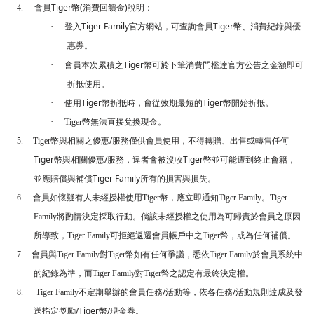
Tiger
(
)
4.
會員
幣
消費回饋金
說明：
Tiger Family
Tiger
·
登入
官方網站，可查詢會員
幣、消費紀錄與優
惠券。
Tiger
·
會員本次累積之
幣可於下筆消費門檻達官方公告之金額即可
折抵使用。
Tiger
Tiger
·
使用
幣折抵時，會從效期最短的
幣開始折抵。
·
Tiger
幣無法直接兌換現金。
/
5.
Tiger
幣與相關之優惠
服務僅供會員使用，不得轉贈、出售或轉售任何
Tiger
/
Tiger
幣與相關優惠
服務，違者會被沒收
幣並可能遭到終止會籍，
Tiger Family
並應賠償與補償
所有的損害與損失。
6.
會員如懷疑有人未經授權使用
Tiger
幣，應立即通知
Tiger Family
。
Tiger
Family
將酌情決定採取行動。倘該未經授權之使用為可歸責於會員之原因
所導致，
Tiger Family
可拒絕返還會員帳戶中之
Tiger
幣，或為任何補償。
7.
會員與
Tiger Family
對
Tiger
幣如有任何爭議，悉依
Tiger Family
於會員系統中
的紀錄為準，而
Tiger Family
對
Tiger
幣之認定有最終決定權。
/
/
8.
Tiger Family
不定期舉辦的會員任務
活動等，依各任務
活動規則達成及發
/Tiger
/
送指定獎勵
幣
現金券。