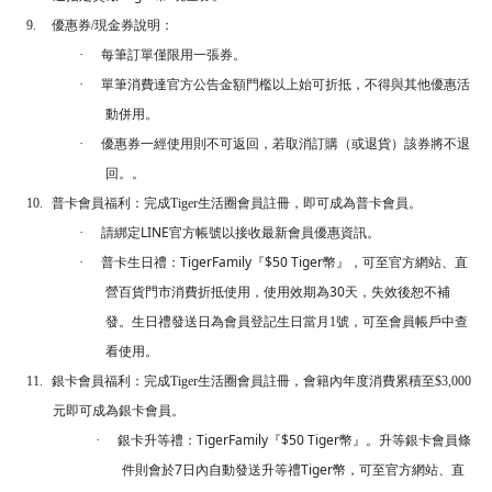
9.
優惠券
/
現金券說明：
·
每筆訂單僅限用一張券。
·
單筆消費達官方公告金額門檻以上始可折抵，不得與其他優惠活
動併用。
·
優惠券一經使用則不可返回，若取消訂購（或退貨）該券將不退
回。。
10.
普卡會員福利：完成
Tiger
生活圈會員註冊，即可成為普卡會員。
LINE
·
請綁定
官方帳號以接收最新會員優惠資訊。
TigerFamily
$50 Tiger
·
普卡生日禮：
『
幣』，可至官方網站、直
30
營百貨門市消費折抵使用，使用效期為
天，失效後恕不補
發。生日禮發送日為會員登記生日當月1號，可至會員帳戶中查
看使用。
11.
銀卡會員福利：完成
Tiger
生活圈會員註冊，會籍內年度消費累積至
$3,000
元即可成為銀卡會員。
TigerFamily
$50 Tiger
·
銀卡升等禮：
『
幣』。升等銀卡會員條
7
Tiger
件則會於
日內自動發送升等禮
幣，可至官方網站、直