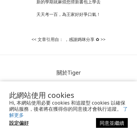
新的學期就麻煩您揹新書包上學去
天天考一百，為王家好好爭口氣！
<< 文章引用自： ，感謝媽咪分享 ✿ >>
關於Tiger
品牌介紹
此網站使用 cookies
專業認證
Hi, 本網站使用必要 cookies 和追蹤型 cookies 以確保
公益活動
網站服務，後者將在獲得你的同意後才會執行追蹤。
了
媒體報導
解更多
門市資訊
設定偏好
同意並繼續
部落格