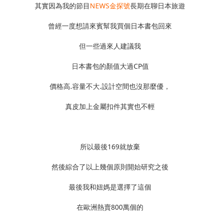
其實因為我的節目
NEWS金探號
長期在聊日本旅遊
曾經一度想請來賓幫我買個日本書包回來
但一些過來人建議我
日本書包的顏值大過CP值
價格高.容量不大.設計空間也沒那麼優，
真皮加上金屬扣件其實也不輕
所以最後169就放棄
然後綜合了以上幾個原則開始研究之後
最後我和妞媽是選擇了這個
在歐洲熱賣800萬個的