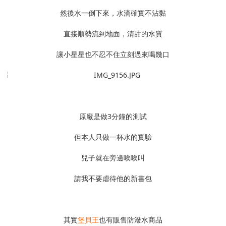
然後水一倒下來，水滴確實不沾黏
直接順勢流到地面，清甜的水質
讓小星星也不忍不住立刻過來喝幾口
原廠是做3分鐘的測試
但本人只做一杯水的實驗
兒子就在旁邊唉唉叫
請我不要虐待他的新書包
其實
堡貝王
也有販售防潑水商品