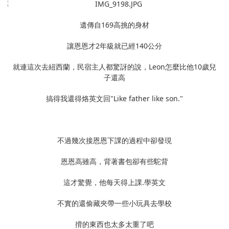
遺傳自169高挑的身材
讓恩恩才2年級就已經140公分
就連這次去紐西蘭，民宿主人都驚訝的說，Leon怎麼比他10歲兒
子還高
搞得我還得烙英文回"Like father like son."
不過幾次接恩恩下課的過程中卻發現
恩恩高雖高，背著書包卻有些駝背
這才驚覺，他每天得上課.學英文
不實的還偷藏夾帶一些小玩具去學校
揹的東西也太多太重了吧