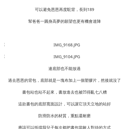
可以避免恩恩再度駝背，長到189
幫爸爸一圓身高夢的願望也更有機會達陣
連底部也不能放過
過去恩恩的背包，底部就是一塊布加上一個塑膠片，然後就沒了
書包站也站不起來，書放進去也被凹得亂七八糟
這款書包的底部寬面設計，可以讓它頂天立地的站好
防滑防水的材質，重點還耐磨
應該可以抵擋我兒子每次都把書包當敵人對待的方式