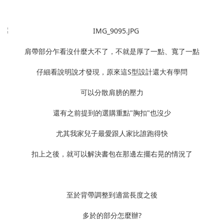
肩帶部分乍看沒什麼大不了，不就是厚了一點、寬了一點
仔細看說明說才發現，原來這S型設計還大有學問
可以分散肩膀的壓力
還有之前提到的選購重點"胸扣"也沒少
尤其我家兒子最愛跟人家比誰跑得快
扣上之後，就可以解決書包在那邊左擺右晃的情況了
至於背帶調整到適當長度之後
多於的部分怎麼辦?