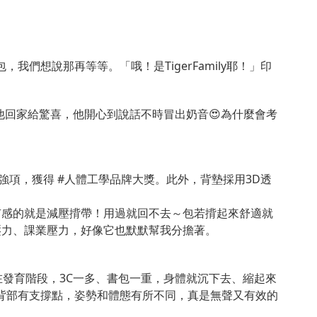
我們想說那再等等。「哦！是TigerFamily耶！」印
他回家給驚喜，他開心到說話不時冒出奶音😍為什麼會考
和強項，獲得 #人體工學品牌大獎。此外，背墊採用3D透
有感的就是減壓揹帶！用過就回不去～包若揹起來舒適就
壓力、課業壓力，好像它也默默幫我分擔著。
尚在發育階段，3C一多、書包一重，身體就沉下去、縮起來
因為背部有支撐點，姿勢和體態有所不同，真是無聲又有效的