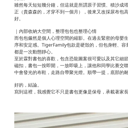
雖然每天短短幾分鐘，但這就是所謂原子習慣、積沙成
正（貴森森的，才穿不到一個月），後來又改採尿布包
好。
｜內部收納大空間，整理包包也整理心情
而包包儼然是個人心理空間的縮影。在過去緊密的母嬰
序和安定感。TigerFamily包款是硬殼的，但包
都是一次動態靜心。
至於霖對書包的喜歡，包含恐龍圖案很可愛以及其它細節
磁扣，書包一按即開，一放即吸上，讓他和同學比賽交聯
中會發光的布鞋，走路自帶聚光燈。順帶一提，底部的
好的，結論。
寫到這裡，我感覺它不只是書包更像是保母，承載著家