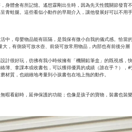
塔，身體會有所記憶。遙想霖剛出生時，因為先天性髖關節發育
高呈青蛙腿。這些看似小動作的早期介入，讓他發展好可以不用
生活中，母嬰物品能有區隔，是我保有微小自我的儀式感。恰當
身輕、容量大，有側袋可放水壺、前袋可放常用物品，內部也有前後
設計很好玩，彷彿有我小時候擁有「機關鉛筆盒」的既視感，快
絡簿、拿課本或收書包，可以獲得優異的成績（誰在乎？），#
耐磨材質，也細緻地考量到小孩書包在地上拖的動作。
長無暇看顧時，延伸保護的功能；也像是孩子的寶物，裝書也裝