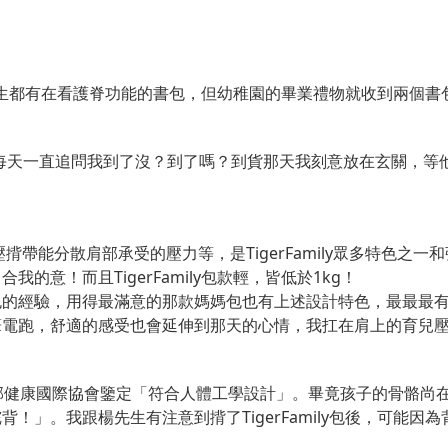
楊先生都有在看護脊功能的書包，但幼稚園的畢業禮物就收到兩個書包，
。
每天一直追問我到了沒？到了嗎？到貨那天我刻意放在玄關，等
揹帶能分散肩部承受的壓力等，是TigerFamily眾多特色之一
意！而且TigerFamily包款輕，皆低於1kg！
包的經驗，用得最滿意的那款媽媽包也有上述設計特色，最最最
筆電跑，舒適的感受也會延伸到那天的心情，我扛在肩上的育兒
V.背部健康國際協會鑒定「符合人體工學設計」。畢竟孩子的骨骼
！」。我跟楊先生有注意到揹了TigerFamily包後，可能