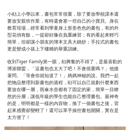
小勛上小學以來，書包常常很重，除了要放學校課本還
要放安親班作業，有時還會塞一些自己的小寶貝。身在
教育現場，經常看到學童身上形形色色的書包，有的外
型花俏有餘，一提卻好像在負重練習；有的看起來輕巧
簡單，但卻讓小朋友的簿本文具大鍋炒；手拉式的書包
更是變成小孩上下樓梯的舉重訓練。
收到Tiger Family第一眼，勛興奮的不得了，是最喜歡的
博派聯盟，「這書包也太大了吧！不會很重嗎？」他接
著問。「等會你就知道了！」媽媽神秘的說。我們一起
把物品整理到新書包的過程，勛可以自己規劃什麼東西
要放在哪一層，雨傘水壺都有了固定的家，簡單一目瞭
然的分層，讓低年級的學生也能自己整理書包。最神奇
的是，明明都是一樣的內容物，換了一個書包之後，背
起來感覺卻變輕了！還可以單手操控書包開關，實在是
太方便了！